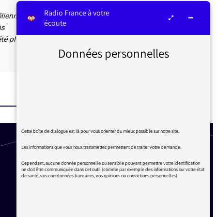
Radio France à votre
élienne
écoute
ns
été plus
Données personnelles
Cette boîte de dialogue est là pour vous orienter du mieux possible sur notre site.
Les informations que vous nous transmettez permettent de traiter votre demande.
Cependant, aucune donnée personnelle ou sensible pouvant permettre votre identification
ne doit être communiquée dans cet outil (comme par exemple des informations sur votre état
de santé, vos coordonnées bancaires, vos opinions ou convictions personnelles).