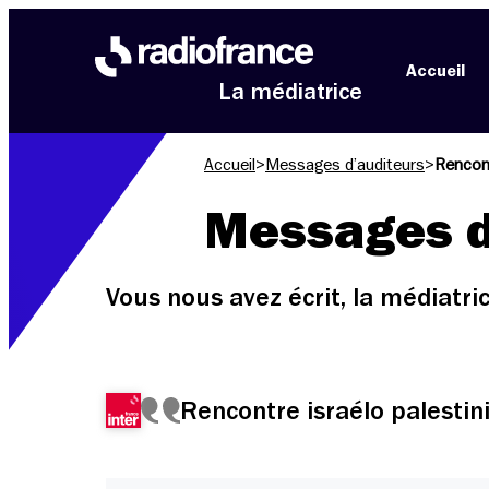
Aller au menu
Aller au contenu
Aller au pied de page
Accueil
La médiatrice
Accueil
>
Messages d’auditeurs
>
Rencont
Messages d
Vous nous avez écrit, la médiatr
Rencontre israélo palestin