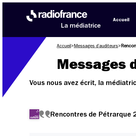
Aller au menu
Aller au contenu
Aller au pied de page
Accueil
La médiatrice
Accueil
>
Messages d’auditeurs
>
Rencon
Messages d
Vous nous avez écrit, la médiatr
Rencontres de Pétrarque 