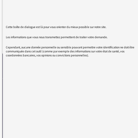
On vous retrouve à chaque fois avec plaisir et
intêrét
Cette boîte de dialogue est là pour vous orienter du mieux possible sur notre site.
Les informations que vous nous transmettez permettent de traiter votre demande.
REVENIR AUX MESSAGES
Cependant, aucune donnée personnelle ou sensible pouvant permettre votre identification ne doit être
communiquée dans cet outil (comme par exemple des informations sur votre état de santé, vos
coordonnées bancaires, vos opinions ou convictions personnelles).
La médiatrice
VOUS AVEZ UN PROBLÈME DE RÉCEPTION ?
Remplissez l’un de nos formulaires afin que nous puissions vous aider.
Réception FM/DAB