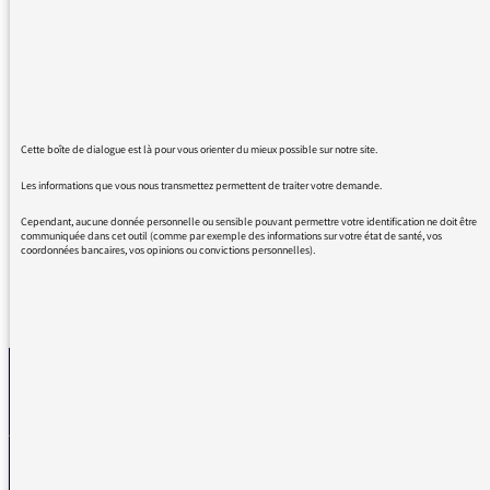
encore de nos jours des propos qui poussent
à la réflexion, à la remise en question, où les
points de vue s’opposent de manière civilisée.
Longue vie à vous M. Finkielkraut, vous êtes
quelqu’un de nécessaire en ces temps
obscures ; vos paroles, votre arbitrage, votre
Cette boîte de dialogue est là pour vous orienter du mieux possible sur notre site.
mesure forcent le respect. Merci pour votre
travail et votre intelligence.
Les informations que vous nous transmettez permettent de traiter votre demande.
Cependant, aucune donnée personnelle ou sensible pouvant permettre votre identification ne doit être
communiquée dans cet outil (comme par exemple des informations sur votre état de santé, vos
coordonnées bancaires, vos opinions ou convictions personnelles).
REVENIR AUX MESSAGES
La médiatrice