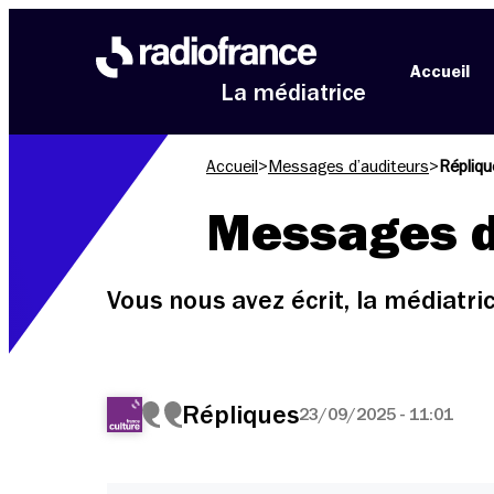
Aller au menu
Aller au contenu
Aller au pied de page
Accueil
La médiatrice
Accueil
>
Messages d’auditeurs
>
Répliqu
Messages d
Vous nous avez écrit, la médiatr
Répliques
23/09/2025 - 11:01