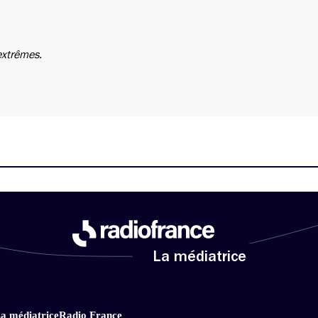
extrêmes.
La médiatrice
a médiatrice
Radio France