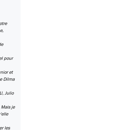
otre
e,
de
el pour
nior et
de Dilma
U, Julio
. Mais je
'elle
er les