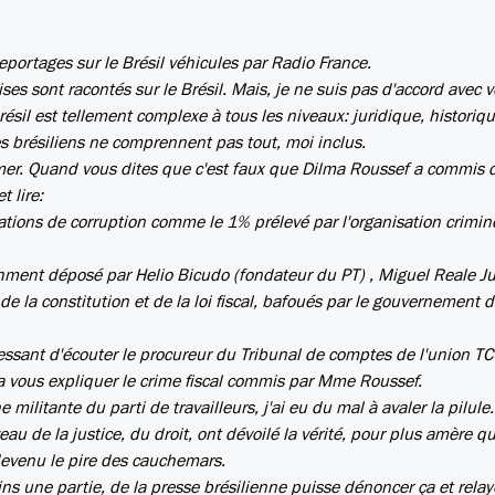
portages sur le Brésil véhicules par Radio France.
es sont racontés sur le Brésil. Mais, je ne suis pas d'accord avec v
Brésil est tellement complexe à tous les niveaux: juridique, historiqu
 brésiliens ne comprennent pas tout, moi inclus.
mer. Quand vous dites que c'est faux que Dilma Roussef a commis 
t lire:
érations de corruption comme le 1% prélevé par l'organisation crimin
ment déposé par Helio Bicudo (fondateur du PT) , Miguel Reale Ju
de la constitution et de la loi fiscal, bafoués par le gouvernement 
téressant d'écouter le procureur du Tribunal de comptes de l'union TC
va vous expliquer le crime fiscal commis par Mme Roussef.
 militante du parti de travailleurs, j'ai eu du mal à avaler la pilule
u de la justice, du droit, ont dévoilé la vérité, pour plus amère qu
 devenu le pire des cauchemars.
s une partie, de la presse brésilienne puisse dénoncer ça et relay