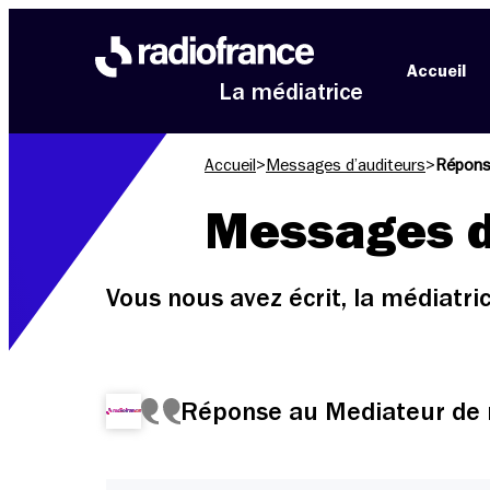
Aller au menu
Aller au contenu
Aller au pied de page
Accueil
La médiatrice
Accueil
>
Messages d’auditeurs
>
Répons
Messages d
Vous nous avez écrit, la médiatr
Réponse au Mediateur de 