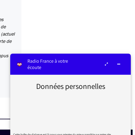
es
 de
(actuel
rte de
ompus
Radio France à votre
écoute
Données personnelles
Cette boîte de dialogue est là pour vous orienter du mieux possible sur notre site.