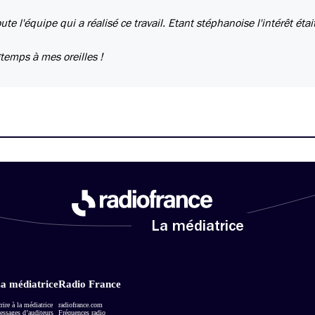
e l'équipe qui a réalisé ce travail. Etant stéphanoise l'intérêt étai
gtemps à mes oreilles !
La médiatrice
a médiatrice
Radio France
rire à la médiatrice
radiofrance.com
ssages d’auditeurs
Fréquences radio