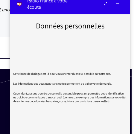
Radio France à votre
écoute
t encore
Données personnelles
Cette boîte de dialogue est là pour vous orienter du mieux possible sur notre site.
Les informations que vous nous transmettez permettent de traiter votre demande.
Cependant, aucune donnée personnelle ou sensible pouvant permettre votre identification
ne doit être communiquée dans cet outil (comme par exemple des informations sur votre état
de santé, vos coordonnées bancaires, vos opinions ou convictions personnelles).