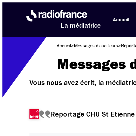
Aller au menu
Aller au contenu
Aller au pied de page
Accueil
La médiatrice
Accueil
>
Messages d’auditeurs
>
Report
Messages d
Vous nous avez écrit, la médiatr
Reportage CHU St Etienne