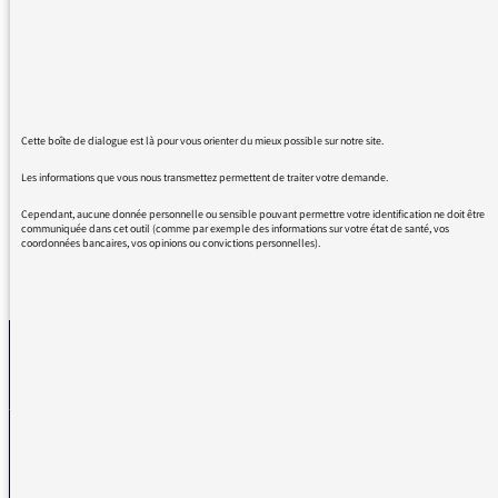
fois à midi, il parle de la rencontre Macron /
Xavier Bertrand. Soit il dit Macron / Bertrand
ou bien il cite les deux prénoms. C'est quoi la
prochaine étape ? Mac ? Merci par avance
pour votre respect de la fonction et de
Cette boîte de dialogue est là pour vous orienter du mieux possible sur notre site.
l'homme.
Les informations que vous nous transmettez permettent de traiter votre demande.
Cependant, aucune donnée personnelle ou sensible pouvant permettre votre identification ne doit être
communiquée dans cet outil (comme par exemple des informations sur votre état de santé, vos
coordonnées bancaires, vos opinions ou convictions personnelles).
REVENIR AUX MESSAGES
La médiatrice