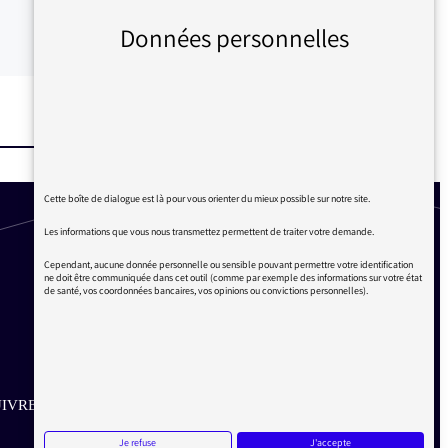
Données personnelles
Cette boîte de dialogue est là pour vous orienter du mieux possible sur notre site.
Les informations que vous nous transmettez permettent de traiter votre demande.
Cependant, aucune donnée personnelle ou sensible pouvant permettre votre identification
ne doit être communiquée dans cet outil (comme par exemple des informations sur votre état
de santé, vos coordonnées bancaires, vos opinions ou convictions personnelles).
IVRE SUR LES RÉSEAUX
Je refuse
J'accepte