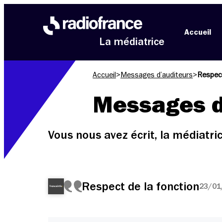
Aller au menu
Aller au contenu
Aller au pied de page
Accueil
La médiatrice
Accueil
>
Messages d’auditeurs
>
Respect
Messages d
Vous nous avez écrit, la médiatr
Respect de la fonction
23/01