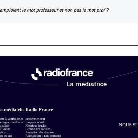
e emploient le mot professeur et non pas le mot prof ?
La médiatrice
a médiatrice
Radio France
rire à la médiatrice
radiofrance.com
ssages d’auditeurs
Fréquences radio
NOUS SU
tualités
Mentions légales
missions
Gestion des cookies
déos
Protection des données
an du site
Accessibilité : non-conforme