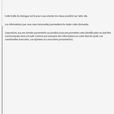
REVENIR AUX MESSAGES
Cette boîte de dialogue est là pour vous orienter du mieux possible sur notre site.
Les informations que vous nous transmettez permettent de traiter votre demande.
Cependant, aucune donnée personnelle ou sensible pouvant permettre votre identification ne doit être
communiquée dans cet outil (comme par exemple des informations sur votre état de santé, vos
coordonnées bancaires, vos opinions ou convictions personnelles).
La médiatrice
VOUS AVEZ UN PROBLÈME DE RÉCEPTION ?
Remplissez l’un de nos formulaires afin que nous puissions vous aider.
Réception FM/DAB
Réception numérique