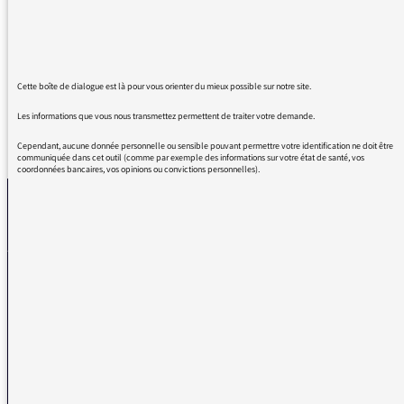
Soro Solo parle il pourrait arriver à me faire
aimer le football. Soro Solo le soleil dans la
radio.
Cette boîte de dialogue est là pour vous orienter du mieux possible sur notre site.
Les informations que vous nous transmettez permettent de traiter votre demande.
REVENIR AUX MESSAGES
Cependant, aucune donnée personnelle ou sensible pouvant permettre votre identification ne doit être
communiquée dans cet outil (comme par exemple des informations sur votre état de santé, vos
coordonnées bancaires, vos opinions ou convictions personnelles).
La médiatrice
VOUS AVEZ UN PROBLÈME DE RÉCEPTION ?
Remplissez l’un de nos formulaires afin que nous puissions vous aider.