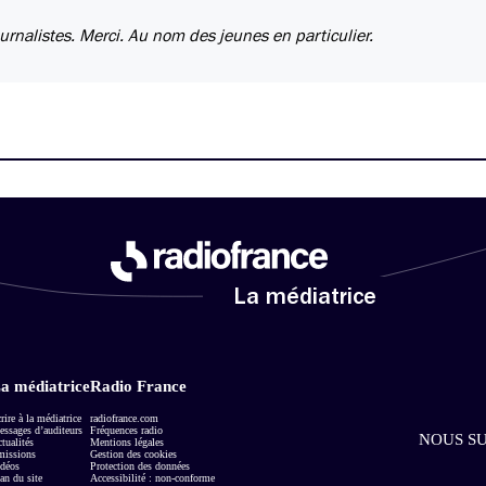
urnalistes. Merci. Au nom des jeunes en particulier.
La médiatrice
a médiatrice
Radio France
rire à la médiatrice
radiofrance.com
ssages d’auditeurs
Fréquences radio
NOUS SU
tualités
Mentions légales
missions
Gestion des cookies
déos
Protection des données
an du site
Accessibilité : non-conforme