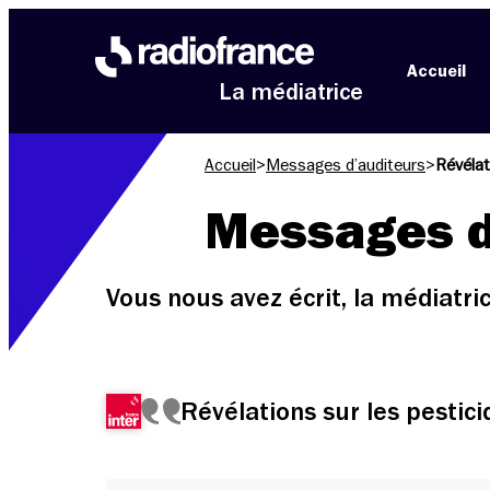
Aller au menu
Aller au contenu
Aller au pied de page
Accueil
La médiatrice
Accueil
>
Messages d’auditeurs
>
Révélat
Messages d
Vous nous avez écrit, la médiatr
Révélations sur les pestici