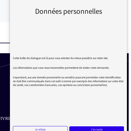
Données personnelles
Cette boîte de dialogue est là pour vous orienter du mieux possible sur notre site.
Les informations que vous nous transmettez permettent de traiter votre demande.
Cependant, aucune donnée personnelle ou sensible pouvant permettre votre identification
ne doit être communiquée dans cet outil (comme par exemple des informations sur votre état
de santé, vos coordonnées bancaires, vos opinions ou convictions personnelles).
IVRE SUR LES RÉSEAUX
Je refuse
J'accepte