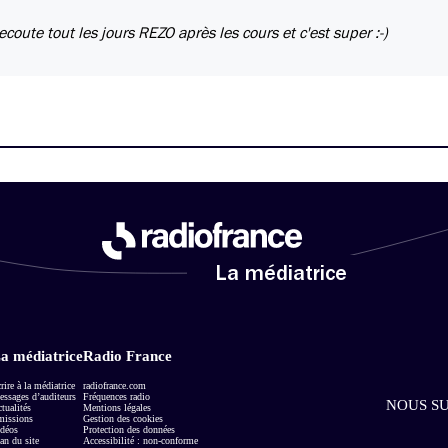
coute tout les jours REZO après les cours et c'est super :-)
La médiatrice
a médiatrice
Radio France
rire à la médiatrice
radiofrance.com
ssages d’auditeurs
Fréquences radio
NOUS SU
tualités
Mentions légales
missions
Gestion des cookies
déos
Protection des données
an du site
Accessibilité : non-conforme