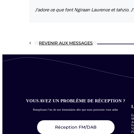
J'adore ce que font Ngiraan Laurence et tahzio. J'e
REVENIR AUX MESSAGES
VOUS AVEZ UN PROBLÈME DE RÉCEPTION ?
L
Remplissez l’un de nos formulaires afin que nous puissions vous aider.
Éc
Me
Ac
É
Réception FM/DAB
Vi
Pl