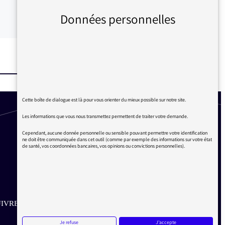
Données personnelles
Cette boîte de dialogue est là pour vous orienter du mieux possible sur notre site.
Les informations que vous nous transmettez permettent de traiter votre demande.
Cependant, aucune donnée personnelle ou sensible pouvant permettre votre identification
ne doit être communiquée dans cet outil (comme par exemple des informations sur votre état
de santé, vos coordonnées bancaires, vos opinions ou convictions personnelles).
IVRE SUR LES RÉSEAUX
Je refuse
J'accepte