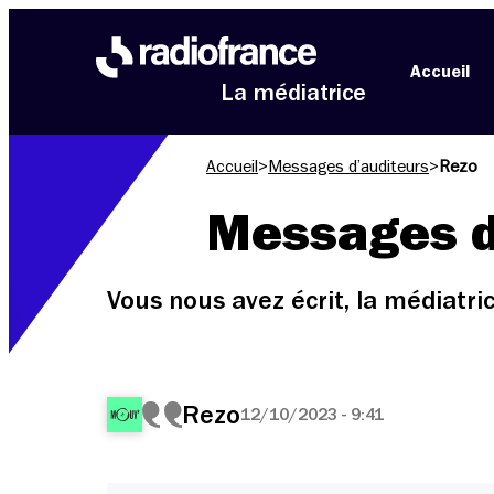
Aller au menu
Aller au contenu
Aller au pied de page
Accueil
La médiatrice
Accueil
>
Messages d’auditeurs
>
Rezo
Messages d
Vous nous avez écrit, la médiatr
Rezo
12/10/2023 - 9:41