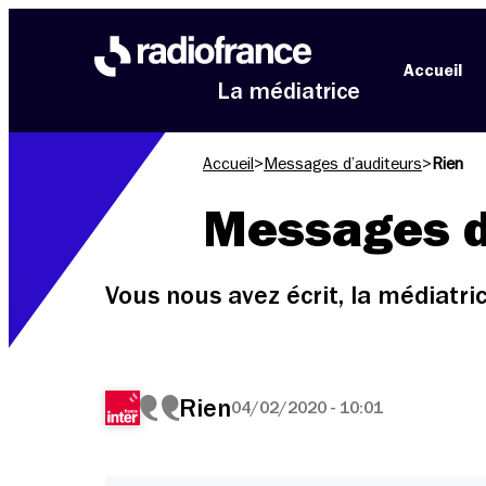
Aller au menu
Aller au contenu
Aller au pied de page
Accueil
La médiatrice
Accueil
>
Messages d’auditeurs
>
Rien
Messages d
Vous nous avez écrit, la médiatr
Rien
04/02/2020 - 10:01