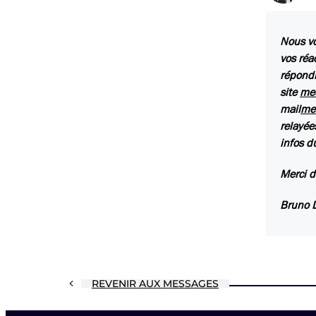
Nous vo
vos réa
répondr
site
med
mail
me
relayée
infos d
Merci d
Bruno 
REVENIR AUX MESSAGES