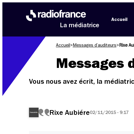
Aller au menu
Aller au contenu
Aller au pied de page
Accueil
La médiatrice
Accueil
>
Messages d’auditeurs
>
Rixe Au
Messages d
Vous nous avez écrit, la médiatr
Rixe Aubiére
02/11/2015 - 9:17