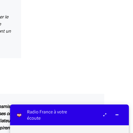
er le
e
ont un
ansmis au service concerné par vos questions ou
Radio France à votre
s contributions sont relayées sur les antennes
écoute
iateur ou dans Les infos du médiateur, lettre
irent également des articles explicatifs à