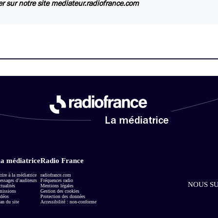
er sur notre site mediateur.radiofrance.com
La médiatrice
a médiatrice
Radio France
rire à la médiatrice
radiofrance.com
ssages d’auditeurs
Fréquences radio
NOUS SU
tualités
Mentions légales
missions
Gestion des cookies
déos
Protection des données
an du site
Accessibilité : non-conforme