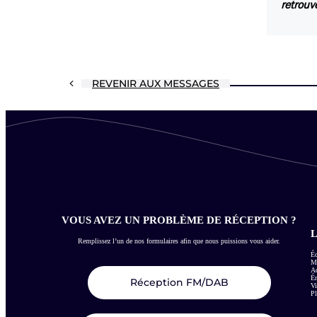
retrouv
REVENIR AUX MESSAGES
VOUS AVEZ UN PROBLÈME DE RÉCEPTION ?
L
Remplissez l’un de nos formulaires afin que nous puissions vous aider.
Éc
Me
Ac
É
Réception FM/DAB
Vi
Pl