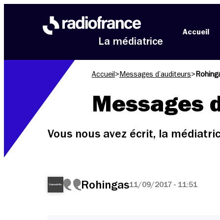
Aller au menu
Aller au contenu
Aller au pied de page
Accueil
La médiatrice
Accueil
>
Messages d’auditeurs
>
Rohing
Messages d
Vous nous avez écrit, la médiatr
Rohingas
11/09/2017 - 11:51