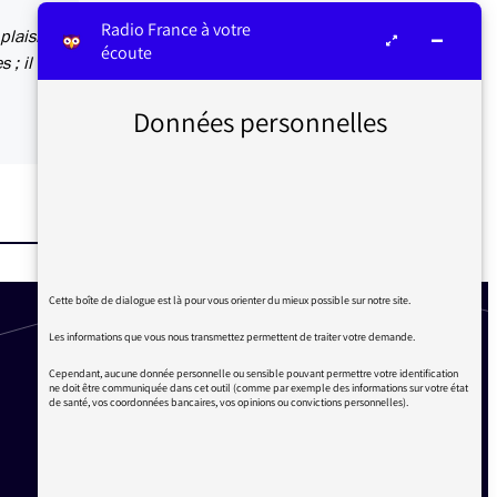
Radio France à votre
plaisir
écoute
 ; il en
Données personnelles
Cette boîte de dialogue est là pour vous orienter du mieux possible sur notre site.
Les informations que vous nous transmettez permettent de traiter votre demande.
Cependant, aucune donnée personnelle ou sensible pouvant permettre votre identification
ne doit être communiquée dans cet outil (comme par exemple des informations sur votre état
de santé, vos coordonnées bancaires, vos opinions ou convictions personnelles).