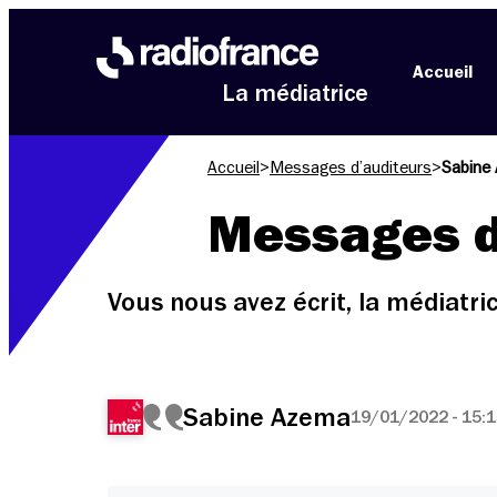
Aller au menu
Aller au contenu
Aller au pied de page
Accueil
La médiatrice
Accueil
>
Messages d’auditeurs
>
Sabine
Messages d
Vous nous avez écrit, la médiatr
Sabine Azema
19/01/2022 - 15: