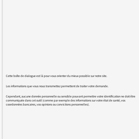
aucune information sur France info qui ne
mérite pas son nom.
pas d'info, pas plus de France que d'info sauf
des nouvelles futiles ou de la propagande.
quand vous relayez une info, elle est
tronquée, les termes ne sont pas appropriés.
vous êtes la honte des médias
Cette boîte de dialogue est là pour vous orienter du mieux possible sur notre site.
Les informations que vous nous transmettez permettent de traiter votre demande.
04/08/2016 - 13:19
Cependant, aucune donnée personnelle ou sensible pouvant permettre votre identification ne doit être
communiquée dans cet outil (comme par exemple des informations sur votre état de santé, vos
coordonnées bancaires, vos opinions ou convictions personnelles).
Vous pouvez écouter le reportage de François
Madeuf au sujet de l’évacuation de l’église
Sainte-
Rita:
https://www.franceinfo.fr/actu/societe/article