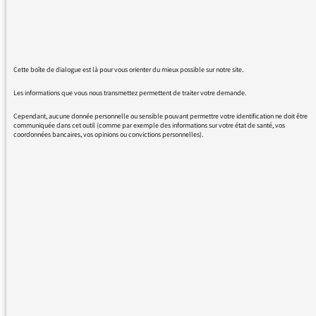
Ce vendredi 15 mars, Laurence Bloch,
directrice de France Inter a publié une
déclaration sur le site de France Inter
:
https://www.franceinter.fr/politique/france-
Cette boîte de dialogue est là pour vous orienter du mieux possible sur notre site.
inter-et-lea-salame-ont-pris-la-decision-d-acter-
Les informations que vous nous transmettez permettent de traiter votre demande.
le-retrait-de-la-journaliste-de-l-antenne
Cependant, aucune donnée personnelle ou sensible pouvant permettre votre identification ne doit être
communiquée dans cet outil (comme par exemple des informations sur votre état de santé, vos
coordonnées bancaires, vos opinions ou convictions personnelles).
« Dans quelques jours toutes les têtes de liste
des partis les plus représentatifs pour les
élections européennes seront connues et la
campagne électorale sera ainsi lancée.
Pour éviter tout soupçon de conflit d’intérêt
qui pourrait affecter l’image de France Inter et
troubler ses auditeurs, la direction et Léa
Salamé, en plein accord, ont pris la décision
d’acter le retrait de la journaliste de l’antenne