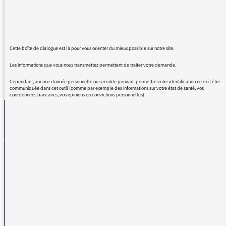
enfants, c'est un vrai plaisir de pouvoir
partager des sujets d'actualité grâce à cette
émission.
Cette boîte de dialogue est là pour vous orienter du mieux possible sur notre site.
Les informations que vous nous transmettez permettent de traiter votre demande.
REVENIR AUX MESSAGES
Cependant, aucune donnée personnelle ou sensible pouvant permettre votre identification ne doit être
communiquée dans cet outil (comme par exemple des informations sur votre état de santé, vos
coordonnées bancaires, vos opinions ou convictions personnelles).
La médiatrice
VOUS AVEZ UN PROBLÈME DE RÉCEPTION ?
Remplissez l’un de nos formulaires afin que nous puissions vous aider.