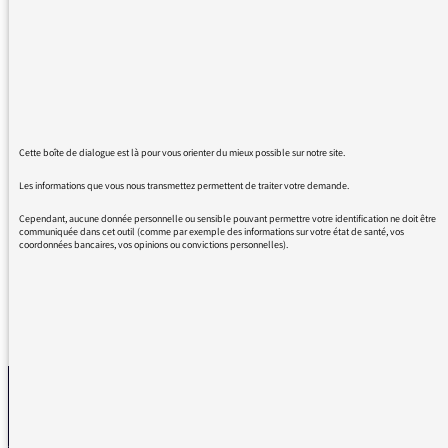
diction parfaite, émotion, tout y est.
Mais surtout, pas de musique de fond, ni,
comble de l'horreur, de bruitage.
Tout le monde connaît le bruit d'une porte qui
se ferme ou celui d'un cheval qui trotte.
A la rigueur, va pour les pincées de sons entre
les chapitres.
Cette boîte de dialogue est là pour vous orienter du mieux possible sur notre site.
La concordance du texte et de la voix suffit à
Les informations que vous nous transmettez permettent de traiter votre demande.
notre bonheur, nul besoin d'autres artifices,
encore merci.
Cependant, aucune donnée personnelle ou sensible pouvant permettre votre identification ne doit être
communiquée dans cet outil (comme par exemple des informations sur votre état de santé, vos
coordonnées bancaires, vos opinions ou convictions personnelles).
REVENIR AUX MESSAGES