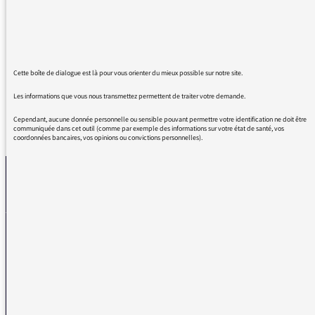
C'est comme si j'attendais ces conversations
depuis longtemps.
À rediffuser à des heures différentes.
Très cordialement
Cette boîte de dialogue est là pour vous orienter du mieux possible sur notre site.
Les informations que vous nous transmettez permettent de traiter votre demande.
Cependant, aucune donnée personnelle ou sensible pouvant permettre votre identification ne doit être
REVENIR AUX MESSAGES
communiquée dans cet outil (comme par exemple des informations sur votre état de santé, vos
coordonnées bancaires, vos opinions ou convictions personnelles).
La médiatrice
VOUS AVEZ UN PROBLÈME DE RÉCEPTION ?
Remplissez l’un de nos formulaires afin que nous puissions vous aider.