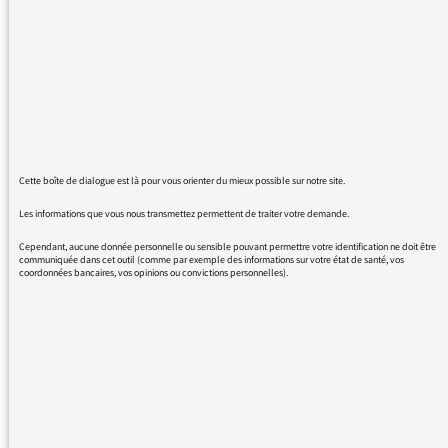
l'ensemble des sujets traités avec humanité
respect intelligence qualité écoute humour.
Oui les sujets sont partagés avec bcp
d'objectivité et de grande qualité.
Je défends cette émission en particulier après
vous avoir entendu ce 24 février.
Cette boîte de dialogue est là pour vous orienter du mieux possible sur notre site.
Je suis une auditrice France inter de
Les informations que vous nous transmettez permettent de traiter votre demande.
nombreuses émissions d'infos, de débats, de
Cependant, aucune donnée personnelle ou sensible pouvant permettre votre identification ne doit être
culture, de musique et autres... Vive radio
communiquée dans cet outil (comme par exemple des informations sur votre état de santé, vos
coordonnées bancaires, vos opinions ou convictions personnelles).
France !
Cordialement
REVENIR AUX MESSAGES