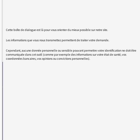
personnes touchées par cette maladie et pour
leur entourage. C'est une maladie grave, pas
un truc en l'air. Merci d'être vigilant.
Cette boîte de dialogue est là pour vous orienter du mieux possible sur notre site.
Les informations que vous nous transmettez permettent de traiter votre demande.
REVENIR AUX MESSAGES
Cependant, aucune donnée personnelle ou sensible pouvant permettre votre identification ne doit être
communiquée dans cet outil (comme par exemple des informations sur votre état de santé, vos
coordonnées bancaires, vos opinions ou convictions personnelles).
La médiatrice
VOUS AVEZ UN PROBLÈME DE RÉCEPTION ?
Remplissez l’un de nos formulaires afin que nous puissions vous aider.