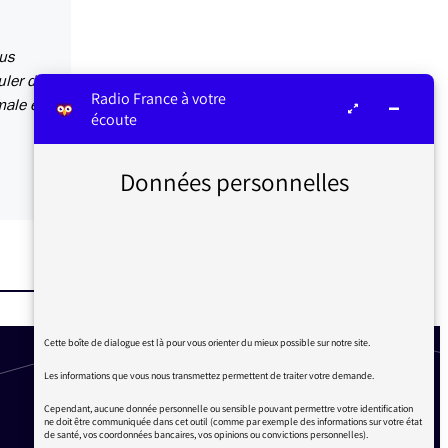
ous
uler de
Radio France à votre
male et
écoute
Données personnelles
Cette boîte de dialogue est là pour vous orienter du mieux possible sur notre site.
Les informations que vous nous transmettez permettent de traiter votre demande.
Cependant, aucune donnée personnelle ou sensible pouvant permettre votre identification
ne doit être communiquée dans cet outil (comme par exemple des informations sur votre état
de santé, vos coordonnées bancaires, vos opinions ou convictions personnelles).