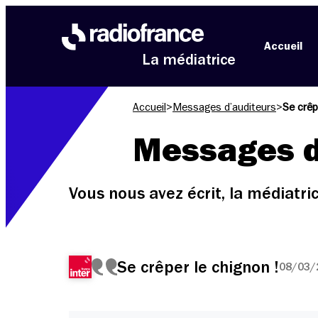
Aller au menu
Aller au contenu
Aller au pied de page
Accueil
La médiatrice
Accueil
>
Messages d’auditeurs
>
Se crêp
Messages d
Vous nous avez écrit, la médiatr
Se crêper le chignon !
08/03/2