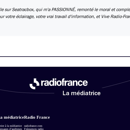
lle sur Seatracbox, qui m'a PASSIONNÉ, remonté le moral et compl
 votre éclairage, votre vrai travail d'information, et Vive Radio-Fran
La médiatrice
a médiatrice
Radio France
rire à la médiatrice
radiofrance.com
ssages d’auditeurs
Fréquences radio