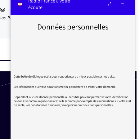
Radio France à votre
écoute
été
ce !!!
Données personnelles
Cette boîte de dialogue est là pour vous orienter du mieux possible sur notre site.
Les informations que vous nous transmettez permettent de traiter votre demande.
Cependant, aucune donnée personnelle ou sensible pouvant permettre votre identification
ne doit être communiquée dans cet outil (comme par exemple des informations sur votre état
de santé, vos coordonnées bancaires, vos opinions ou convictions personnelles).