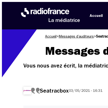
Aller au menu
Aller au contenu
Aller au pied de page
Accueil
La médiatrice
Accueil
>
Messages d’auditeurs
>
Seatra
Messages d
Vous nous avez écrit, la médiatr
Seatracbox
03/05/2021 - 16:31