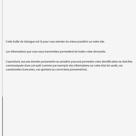
sujet, et je pense que cela mériterait d'être
repris et divulgué.
Cela nous pose bien sûr les questions de
conflits éventuels d'intérêts entre des
personnes qui ont des postes à responsabilité
dans les choix de santé publique et ces
Cette boîte de dialogue est là pour vous orienter du mieux possible sur notre site.
fameuses firmes ...
Bravo et continuez !!
Les informations que vous nous transmettez permettent de traiter votre demande.
Cependant, aucune donnée personnelle ou sensible pouvant permettre votre identification ne doit être
communiquée dans cet outil (comme par exemple des informations sur votre état de santé, vos
coordonnées bancaires, vos opinions ou convictions personnelles).
REVENIR AUX MESSAGES
La médiatrice