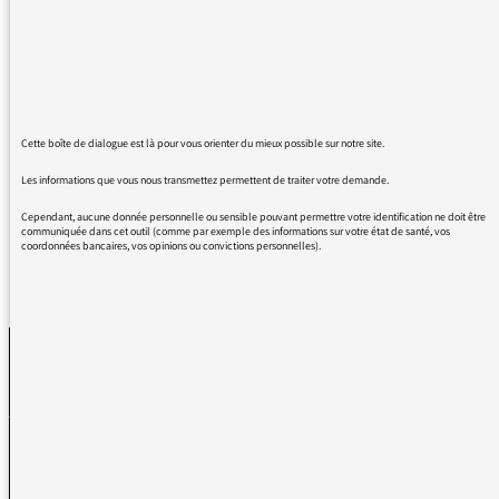
Pouvoir/groupe et entreprises influentes.
Très pédagogique pour comprendre les enjeux
de services réciproques pour maintenir et
développer les positions…
Et le positionnement de M.Barnier se
comprend mieux ..,
Cette boîte de dialogue est là pour vous orienter du mieux possible sur notre site.
Merci et continuez de nous informer.
Les informations que vous nous transmettez permettent de traiter votre demande.
Cependant, aucune donnée personnelle ou sensible pouvant permettre votre identification ne doit être
communiquée dans cet outil (comme par exemple des informations sur votre état de santé, vos
coordonnées bancaires, vos opinions ou convictions personnelles).
REVENIR AUX MESSAGES
La médiatrice