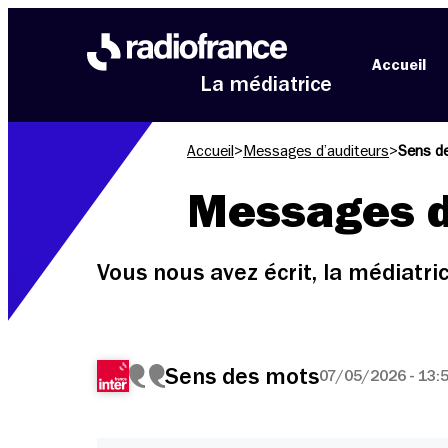
Aller au menu
Aller au contenu
Aller au pied de page
Accueil
La médiatrice
Accueil
>
Messages d’auditeurs
>
Sens d
Messages d
Vous nous avez écrit, la médiatr
Sens des mots
07/05/2026 - 13: