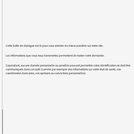
possible. Je tenais à vous féliciter pour la
qualité de vos interviews, pour la fiabilité des
éléments que vous évoquez, pour la
pertinence de vos questions et pour le sens
de la répartie de Mme de Villaines. Vous alliez
rigueur, pertinence et enthousiasme. Vous
avez à cœur de présenter un vaste panel de
Cette boîte de dialogue est là pour vous orienter du mieux possible sur notre site.
personnalités politiques, ma fille de 18 ans et
Les informations que vous nous transmettez permettent de traiter votre demande.
moi passons toujours des moments instructifs
et passionnants en écoutant votre émission !
Cependant, aucune donnée personnelle ou sensible pouvant permettre votre identification ne doit être
communiquée dans cet outil (comme par exemple des informations sur votre état de santé, vos
coordonnées bancaires, vos opinions ou convictions personnelles).
REVENIR AUX MESSAGES