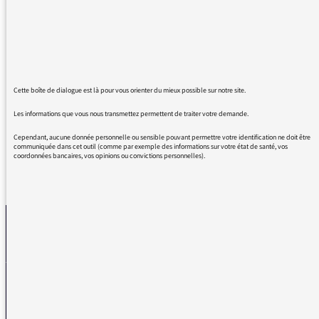
d'émissions avec Claudine Monteil. Ces 5
émissions ont été passionnantes, inspirantes
et motivantes! Claudine Monteil, Caroline
Broué et toutes les personnes ayant participé
à cette série, bravo et merci, c'était
Cette boîte de dialogue est là pour vous orienter du mieux possible sur notre site.
formidable!
Les informations que vous nous transmettez permettent de traiter votre demande.
Cependant, aucune donnée personnelle ou sensible pouvant permettre votre identification ne doit être
communiquée dans cet outil (comme par exemple des informations sur votre état de santé, vos
coordonnées bancaires, vos opinions ou convictions personnelles).
REVENIR AUX MESSAGES
La médiatrice