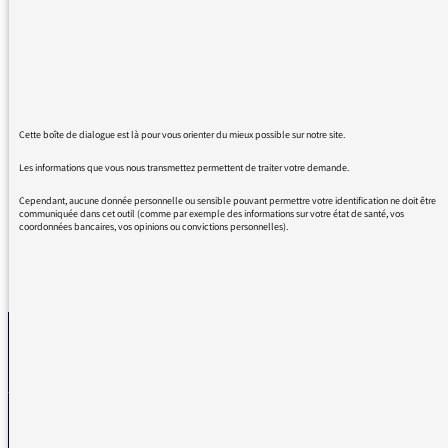
experte / intervenante et autrice, je vous
remercie de faire entendre les voix trop rares
des infirmiers, patients, ASH, médecins et de
vous faire l'écho du monde psychiatrique en
détresse, bien trop souvent ignoré et méprisé
Cette boîte de dialogue est là pour vous orienter du mieux possible sur notre site.
des politiques et du grand public. Cette série
est exceptionnelle !
Les informations que vous nous transmettez permettent de traiter votre demande.
Cependant, aucune donnée personnelle ou sensible pouvant permettre votre identification ne doit être
communiquée dans cet outil (comme par exemple des informations sur votre état de santé, vos
coordonnées bancaires, vos opinions ou convictions personnelles).
REVENIR AUX MESSAGES
La médiatrice