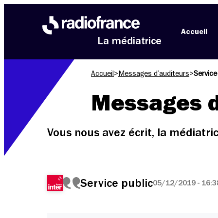
Aller au menu
Aller au contenu
Aller au pied de page
Accueil
La médiatrice
Accueil
>
Messages d’auditeurs
>
Service
Messages d
Vous nous avez écrit, la médiatr
Service public
05/12/2019 - 16:3