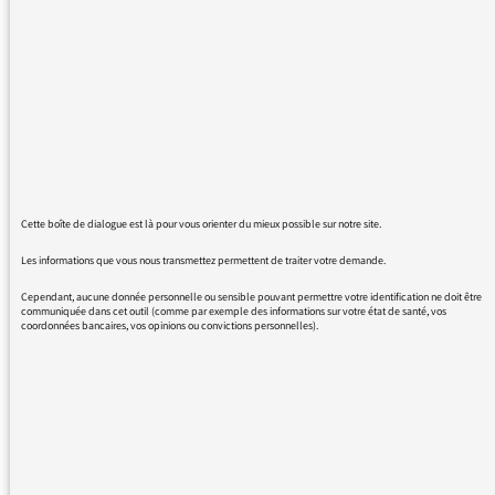
Bravo (par antiphrase) pour ce choix de photo
en chapeau d'artticle et pour ses apparitions
ostentatoires de logos de sponsors de sportif !
Cette boîte de dialogue est là pour vous orienter du mieux possible sur notre site.
12/03/2016 - 11:02
Les informations que vous nous transmettez permettent de traiter votre demande.
Cependant, aucune donnée personnelle ou sensible pouvant permettre votre identification ne doit être
communiquée dans cet outil (comme par exemple des informations sur votre état de santé, vos
Il s’agissait d’une photo lors d’une conférence
coordonnées bancaires, vos opinions ou convictions personnelles).
de presse, les logos des sponsors sont donc
présents en fond. Il ne s’agissait pas pour
France info de faire de la publicité pour eux.