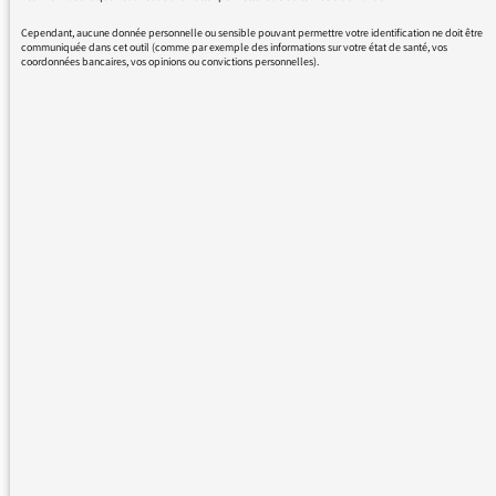
ce
Cependant, aucune donnée personnelle ou sensible pouvant permettre votre identification ne doit être
n’est pas du sexisme ordinaire. Mais bien le
communiquée dans cet outil (comme par exemple des informations sur votre état de santé, vos
coordonnées bancaires, vos opinions ou convictions personnelles).
constat objectif qu’il fut un
temps où, pour des raisons multiples (
politique éditoriale réellement
"genrée", loi sur la protection de l’enfance qui
interdisait de faire
cohabiter dans les bd des jeunes filles avec
des héros, eh oui,…) pour ces
raisons donc, il y avait des séries " pour
garçons".
Le
dessinateur belge Hermann primé à
Angoulême en est un représentant
talentueux.
Traquer
le sexisme sans chercher à comprendre