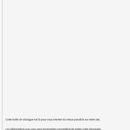
garçons" en référence aux BD d'Hermann,
dans le reportage sur le prix d'Angoulême (à
21h10 le 27/01).
Encore une manifestation navrante de
sexisme ordinaire; si la radio publique pouvait
nous épargner cela...D'autant que ce n'est pas
la première fois que cela se produit sur vos
antennes.
27/01/2016 - 20:24
voici la réponse de l’auteur de la chronique en
Cette boîte de dialogue est là pour vous orienter du mieux possible sur notre site.
question :
Les informations que vous nous transmettez permettent de traiter votre demande.