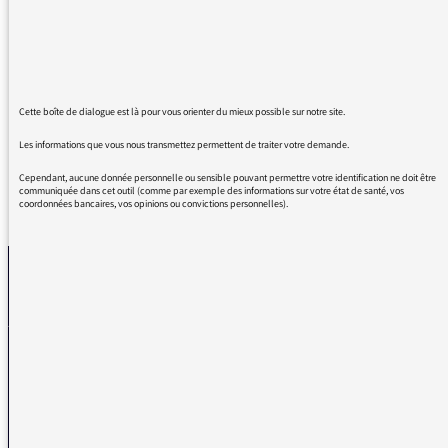
enfants de cantine et rendait la journée DES
MAMANS QUI TRAVAILLENT beaucoup plus
difficile …
En 2022 sur une radio de service public, ça
pique les oreilles !
Cette boîte de dialogue est là pour vous orienter du mieux possible sur notre site.
Les informations que vous nous transmettez permettent de traiter votre demande.
Cependant, aucune donnée personnelle ou sensible pouvant permettre votre identification ne doit être
communiquée dans cet outil (comme par exemple des informations sur votre état de santé, vos
coordonnées bancaires, vos opinions ou convictions personnelles).
REVENIR AUX MESSAGES
La médiatrice
VOUS AVEZ UN PROBLÈME DE RÉCEPTION ?
Remplissez l’un de nos formulaires afin que nous puissions vous aider.