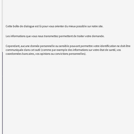
veut..." pourquoi n'est-elle pas rappelée à
l'ordre?
Cette boîte de dialogue est là pour vous orienter du mieux possible sur notre site.
Les informations que vous nous transmettez permettent de traiter votre demande.
REVENIR AUX MESSAGES
Cependant, aucune donnée personnelle ou sensible pouvant permettre votre identification ne doit être
communiquée dans cet outil (comme par exemple des informations sur votre état de santé, vos
coordonnées bancaires, vos opinions ou convictions personnelles).
La médiatrice
VOUS AVEZ UN PROBLÈME DE RÉCEPTION ?
Remplissez l’un de nos formulaires afin que nous puissions vous aider.
Réception FM/DAB