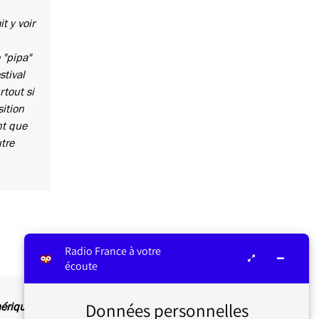
t y voir
 "pipa"
stival
rtout si
sition
nt que
tre
Radio France à votre
écoute
Données personnelles
rique de France Inter