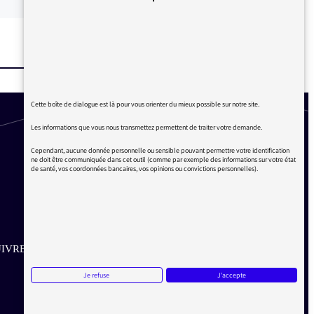
Cette boîte de dialogue est là pour vous orienter du mieux possible sur notre site.
Les informations que vous nous transmettez permettent de traiter votre demande.
Cependant, aucune donnée personnelle ou sensible pouvant permettre votre identification
ne doit être communiquée dans cet outil (comme par exemple des informations sur votre état
de santé, vos coordonnées bancaires, vos opinions ou convictions personnelles).
IVRE SUR LES RÉSEAUX
Je refuse
J'accepte
Aller sur la page Twitter de la Médiatrice
Aller sur la page Facebook de la Médiatrice
Aller sur la page Instagram de la Médiatrice