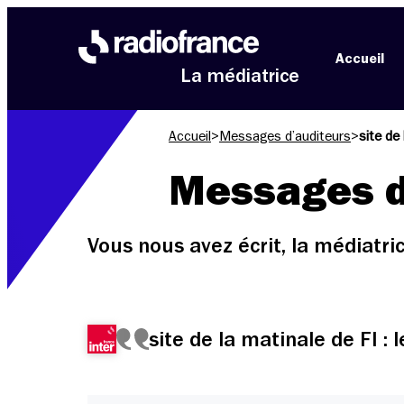
Aller au menu
Aller au contenu
Aller au pied de page
Accueil
La médiatrice
Accueil
>
Messages d’auditeurs
>
site de
Messages d
Vous nous avez écrit, la médiatr
site de la matinale de FI :