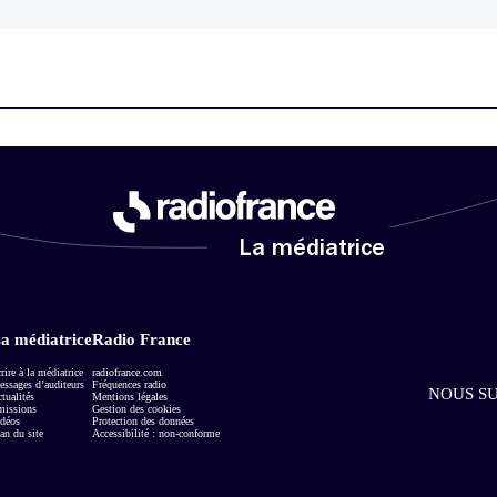
La médiatrice
a médiatrice
Radio France
rire à la médiatrice
radiofrance.com
ssages d’auditeurs
Fréquences radio
NOUS SU
tualités
Mentions légales
missions
Gestion des cookies
déos
Protection des données
an du site
Accessibilité : non-conforme