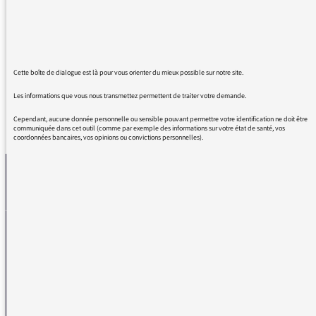
avant on avait du plaisir à vous écouter, et
maintenant on à en plus du plaisir à vous
"visualiser "
Cette boîte de dialogue est là pour vous orienter du mieux possible sur notre site.
Les informations que vous nous transmettez permettent de traiter votre demande.
Cependant, aucune donnée personnelle ou sensible pouvant permettre votre identification ne doit être
REVENIR AUX MESSAGES
communiquée dans cet outil (comme par exemple des informations sur votre état de santé, vos
coordonnées bancaires, vos opinions ou convictions personnelles).
La médiatrice
VOUS AVEZ UN PROBLÈME DE RÉCEPTION ?
Remplissez l’un de nos formulaires afin que nous puissions vous aider.