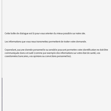
Il faudrait dire au rédacteur qu’en français le
proverbe est «trop de cuisiniers gâtent la
sauce», et qu’en anglais c’est «too many cooks
spoil the broth», non pas «too many cooks in
the kitchen». Je me demande pourquoi il faut
Cette boîte de dialogue est là pour vous orienter du mieux possible sur notre site.
aller chercher aux États-Unis, de surcroît en
citant erronément.
Les informations que vous nous transmettez permettent de traiter votre demande.
Cependant, aucune donnée personnelle ou sensible pouvant permettre votre identification ne doit être
communiquée dans cet outil (comme par exemple des informations sur votre état de santé, vos
coordonnées bancaires, vos opinions ou convictions personnelles).
REVENIR AUX MESSAGES
La médiatrice