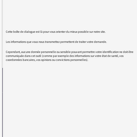
Aujourd'hui, ses idées raisonnent, mais rien
n'avance vraiment. La majorité de la
population ne se sent pas concernée.
Eduquons nos enfants...
Cette boîte de dialogue est là pour vous orienter du mieux possible sur notre site.
Les informations que vous nous transmettez permettent de traiter votre demande.
Cependant, aucune donnée personnelle ou sensible pouvant permettre votre identification ne doit être
REVENIR AUX MESSAGES
communiquée dans cet outil (comme par exemple des informations sur votre état de santé, vos
coordonnées bancaires, vos opinions ou convictions personnelles).
La médiatrice
VOUS AVEZ UN PROBLÈME DE RÉCEPTION ?
Remplissez l’un de nos formulaires afin que nous puissions vous aider.