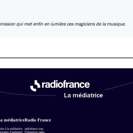
émission qui met enfin en lumière ces magiciens de la musique.
La médiatrice
a médiatrice
Radio France
rire à la médiatrice
radiofrance.com
ssages d’auditeurs
Fréquences radio