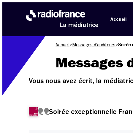
Aller au menu
Aller au contenu
Aller au pied de page
Accueil
La médiatrice
Accueil
>
Messages d’auditeurs
>
Soirée 
Messages d
Vous nous avez écrit, la médiatr
Soirée exceptionnelle Fr