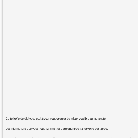
Ici de Marseille, de tout le sud et de la Corse,
quand la météo annonce du beau temps sur
les antennes de Radio France, c'est-à-dire du
soleil, notre esprit s'assombrit. Cela signifie 1
jour de plus de cette sécheresse terrible qui
dure depuis des mois, qui racornit la
végétation, jaunit tous nos paysages et réduit
les récoltes à rien.
Alors s'il vous plait, lorsque la pluie reviendra
chez nous, annoncez la bonne nouvelle, dites
ô combien les journées seront
merveilleusement pluvieuses. Et combien la
Végétation, la Faune, et nous les Zumains
(sûrement pas pour rien dans ce nouvel
épisode climatique), nous nous réjouiront
Cette boîte de dialogue est là pour vous orienter du mieux possible sur notre site.
d'être enfin en automne.
Les informations que vous nous transmettez permettent de traiter votre demande.
Bon sauf si les pluies sont vraiment trop