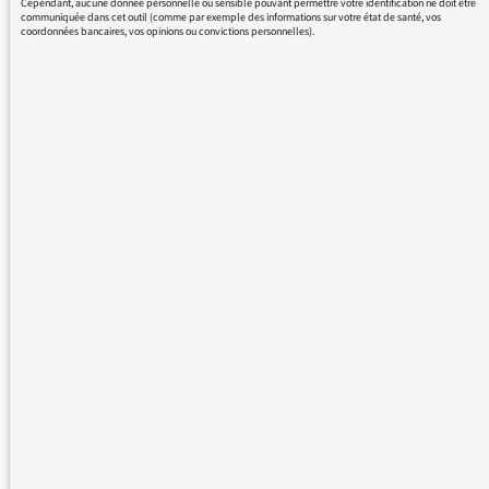
Cependant, aucune donnée personnelle ou sensible pouvant permettre votre identification ne doit être
fortes..., puisque pluie forte sur sol sec =
communiquée dans cet outil (comme par exemple des informations sur votre état de santé, vos
coordonnées bancaires, vos opinions ou convictions personnelles).
inondation...
Mais sinon, qu'est-ce que c'est beau un jour
de pluie !
Floris VAN LIDTH
30/10/2017 - 17:24
Samedi prochain, le Rendez-vous du
médiateur sur franceinfo sera consacré aux
remarques des auditeurs (dont la vôtre) à
propos de la météo. C’est à 11h51 et 13h24. A