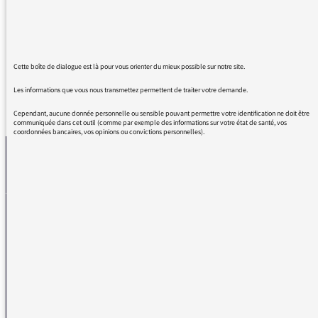
C'était formidable !!!
Je vous remercie.
Cette boîte de dialogue est là pour vous orienter du mieux possible sur notre site.
Les informations que vous nous transmettez permettent de traiter votre demande.
REVENIR AUX MESSAGES
Cependant, aucune donnée personnelle ou sensible pouvant permettre votre identification ne doit être
communiquée dans cet outil (comme par exemple des informations sur votre état de santé, vos
coordonnées bancaires, vos opinions ou convictions personnelles).
La médiatrice
VOUS AVEZ UN PROBLÈME DE RÉCEPTION ?
Remplissez l’un de nos formulaires afin que nous puissions vous aider.
Réception FM/DAB