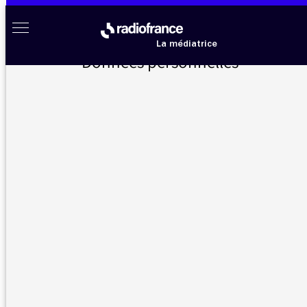
Aller au menu
Aller au contenu
Aller au pied de page
Radio France à votre écoute
Menu
La médiatrice
Données personnelles
Accueil
>
Messages d’auditeurs
>
Sonia Devillers reçoit Madame Levy Strauss
Messages d’auditeurs
Vous nous avez écrit, la médiatrice vous répond
Sonia Devillers reçoit Madame
23/06/2025 -
Levy Strauss
15:42
Vous avez reçu Madame Levy Strauss ce
matin.