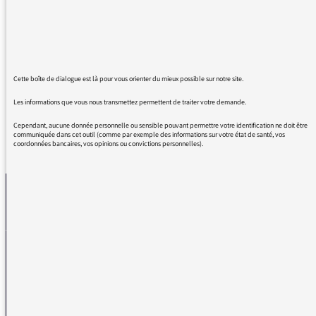
découvert le parcours de cette Femme si
courageuse.
Pourriez-vous lui transmettre mes plus grands
encouragements et lui adresser des "bravos"
pleins d'admiration ?
Cette boîte de dialogue est là pour vous orienter du mieux possible sur notre site.
Les informations que vous nous transmettez permettent de traiter votre demande.
Cependant, aucune donnée personnelle ou sensible pouvant permettre votre identification ne doit être
communiquée dans cet outil (comme par exemple des informations sur votre état de santé, vos
coordonnées bancaires, vos opinions ou convictions personnelles).
REVENIR AUX MESSAGES
La médiatrice
VOUS AVEZ UN PROBLÈME DE RÉCEPTION ?
Remplissez l’un de nos formulaires afin que nous puissions vous aider.