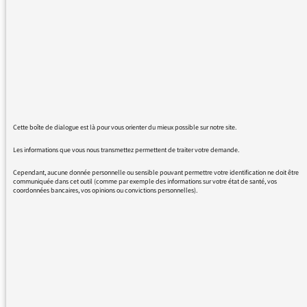
Bertrand Cantat, ramener à la surface Spade
Cooley dont à peine une dizaine d’auditeurs a
probablement connaissance de l’œuvre, c’est
osé, et ça m’échappe un peu. Spade Cooley
fut l’une des figures du western swing, un
genre de musique country des années 1930 /
40 devenu avec le temps joyeusement kistch
ou férocement pré-trumpiste, c’est selon son
Cette boîte de dialogue est là pour vous orienter du mieux possible sur notre site.
goût. Pourquoi remonter si loin ? Citons Phil
Spector, par exemple, et bien d’autres, qu’il y
Les informations que vous nous transmettez permettent de traiter votre demande.
ait eu meurtre ou pas. Mathile Serrell a
Cependant, aucune donnée personnelle ou sensible pouvant permettre votre identification ne doit être
probablement tenté un pari : citer un jour
communiquée dans cet outil (comme par exemple des informations sur votre état de santé, vos
coordonnées bancaires, vos opinions ou convictions personnelles).
Spade Cooley sur France Culture. Salutations.
JCB
REVENIR AUX MESSAGES