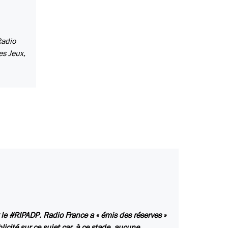
Radio
es Jeux,
 le #RIPADP. Radio France a « émis des réserves »
icité sur ce sujet car, à ce stade, aucune