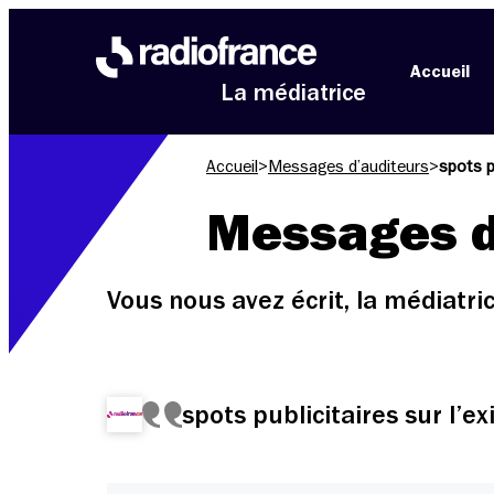
Aller au menu
Aller au contenu
Aller au pied de page
Accueil
La médiatrice
Accueil
>
Messages d’auditeurs
>
spots p
Messages d
Vous nous avez écrit, la médiatr
spots publicitaires sur l’e