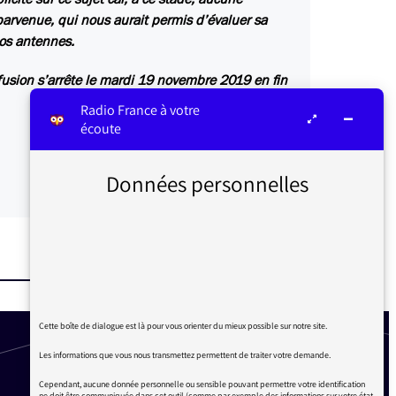
parvenue, qui nous aurait permis d’évaluer sa
nos antennes.
ffusion s’arrête le mardi 19 novembre 2019 en fin
Radio France à votre
écoute
Données personnelles
Cette boîte de dialogue est là pour vous orienter du mieux possible sur notre site.
Les informations que vous nous transmettez permettent de traiter votre demande.
Cependant, aucune donnée personnelle ou sensible pouvant permettre votre identification
ne doit être communiquée dans cet outil (comme par exemple des informations sur votre état