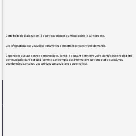
avec ce regard sur l'ordinaire pour le mettre en
valeur ! C'est vrai quand vous avez parlé de
Compostelle j'ai été interpellée j'ai eu la
nouvelle ! Bravo merci ! Il va bien nous revenir
! bonne journée
Cette boîte de dialogue est là pour vous orienter du mieux possible sur notre site.
Les informations que vous nous transmettez permettent de traiter votre demande.
Cependant, aucune donnée personnelle ou sensible pouvant permettre votre identification ne doit être
communiquée dans cet outil (comme par exemple des informations sur votre état de santé, vos
coordonnées bancaires, vos opinions ou convictions personnelles).
REVENIR AUX MESSAGES
La médiatrice
VOUS AVEZ UN PROBLÈME DE RÉCEPTION ?