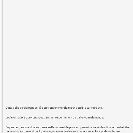
cette manie ou tic de langage (je ne sais
comment l'appeler) qui consiste depuis
quelques années sur tous les médias (y
compris Radio-France) à prononcer la
combinaison de la lettre "r" avec une autre
consonne : b, c, d, f, g, etc... en exagérant
bêtement sur celle-ci, les mots en "pr', "gr", br"
"dr", tr", etc... sont devenus impossibles à
entendre, tant cette exagération est
insupportable ! Qui a bien pu inventer cette
"mode" ? Où ces gens-là ont-ils vu, lu ou
entendu que la combinaison du "r" avec une
autre consonne, en français, devait se
prononcer avec une pareille intonation, de
plus, c'est absolument insupportable à
Cette boîte de dialogue est là pour vous orienter du mieux possible sur notre site.
entendre ! Dans certaines langues étrangères
Les informations que vous nous transmettez permettent de traiter votre demande.
comme l'espagnol ou l'arabe par exemple, on
appuie sur le "r", qui en devient guttural, fort
Cependant, aucune donnée personnelle ou sensible pouvant permettre votre identification ne doit être
communiquée dans cet outil (comme par exemple des informations sur votre état de santé, vos