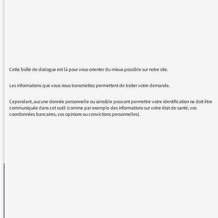
STOP aux mauvaises liaisons avec l'Euro et
autres vingt et cent, et autres fautes
BASIQUES !!
QUELLE HONTE de tous ces pseudos
diplômés aux cursus galvaudés !
Mais, personne ne dit rien à ces pseudos
Cette boîte de dialogue est là pour vous orienter du mieux possible sur notre site.
journalistes, présentateurs, animateurs,
Les informations que vous nous transmettez permettent de traiter votre demande.
chroniqueurs ??????????????
Cependant, aucune donnée personnelle ou sensible pouvant permettre votre identification ne doit être
communiquée dans cet outil (comme par exemple des informations sur votre état de santé, vos
coordonnées bancaires, vos opinions ou convictions personnelles).
REVENIR AUX MESSAGES
La médiatrice